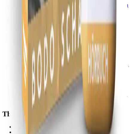
Pressemitteilungen lokale Reichweite aufbauen
Medien & Marketing
Presseartikel in Falkenberg veröffentlichen:
Sichtbarkeit für Unternehmer am Berliner
Rand
Medien & Marketing
Lichtenberg online stärken: Pressemitteilungen
für lokale Unternehmen gezielt einsetzen
Medien & Marketing
Pressemitteilung in Karlshorst veröffentlichen:
Mehr Aufmerksamkeit für regionale Anbieter
Themen
Berlin
Brandenburg