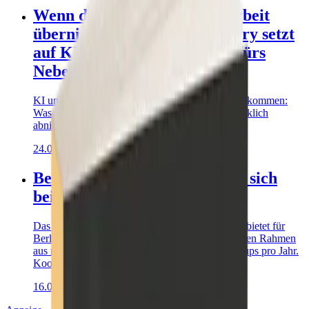
Wenn die Technik die Fleißarbeit
übernimmt: Done4You Mastery setzt
auf KI und Automatisierung fürs
Nebeneinkommen
KI und Automatisierung als Motor fürs Nebeneinkommen:
Was Done4You Mastery von Ruwen Schäfer wirklich
abnimmt – und was nicht.
24.06.2026
Berliner Unternehmer treffen sich
beim UnternehmerNetzwer
Das UnternehmerNetzwerk von Michael Kotzur bietet für
Berliner Unternehmer einen bewerbungspflichtigen Rahmen
aus monatlichem Zoom-Call und vier Live-Meetups pro Jahr.
Kooperation mit Mission Sichtbar
16.05.2026