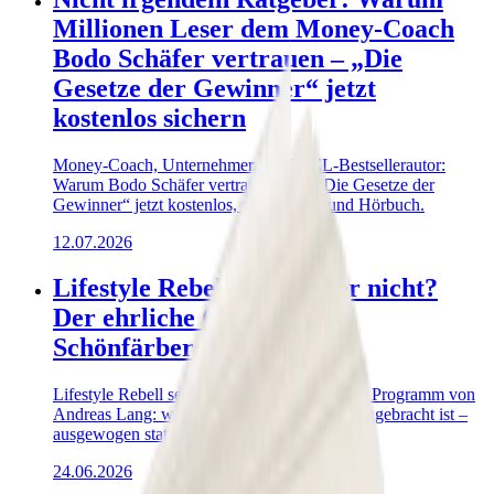
Millionen Leser dem Money-Coach
Bodo Schäfer vertrauen – „Die
Gesetze der Gewinner“ jetzt
kostenlos sichern
Money-Coach, Unternehmer, SPIEGEL-Bestsellerautor:
Warum Bodo Schäfer vertraut wird – „Die Gesetze der
Gewinner“ jetzt kostenlos, mit E-Book und Hörbuch.
12.07.2026
Lifestyle Rebell seriös oder nicht?
Der ehrliche Check ohne
Schönfärberei
Lifestyle Rebell seriös? Ehrlicher Check zum Programm von
Andreas Lang: was überzeugt, wo Vorsicht angebracht ist –
ausgewogen statt Werbung.
24.06.2026