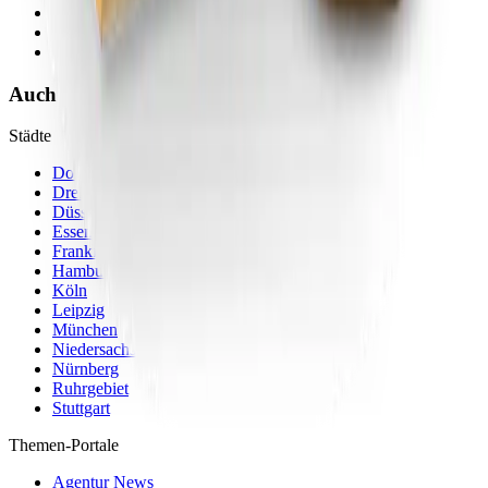
Hauptstadt
Wirtschaft
Kultur
Auch im newsflow24-Netzwerk
Städte
Dortmund
Dresden
Düsseldorf
Essen
Frankfurt am Main
Hamburg
Köln
Leipzig
München
Niedersachsen
Nürnberg
Ruhrgebiet
Stuttgart
Themen-Portale
Agentur News