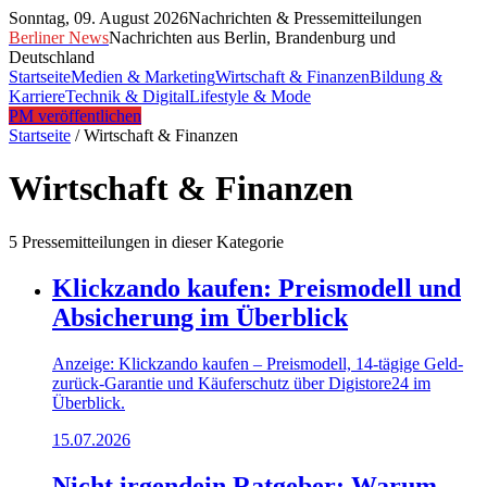
Sonntag, 09. August 2026
Nachrichten & Pressemitteilungen
Berliner News
Nachrichten aus Berlin, Brandenburg und
Deutschland
Startseite
Medien & Marketing
Wirtschaft & Finanzen
Bildung &
Karriere
Technik & Digital
Lifestyle & Mode
PM veröffentlichen
Startseite
/
Wirtschaft & Finanzen
Wirtschaft & Finanzen
5
Pressemitteilung
en
in dieser Kategorie
Klickzando kaufen: Preismodell und
Absicherung im Überblick
Anzeige: Klickzando kaufen – Preismodell, 14-tägige Geld-
zurück-Garantie und Käuferschutz über Digistore24 im
Überblick.
15.07.2026
Nicht irgendein Ratgeber: Warum