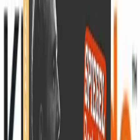
Ressorts
Medien & Marketing
108
Wirtschaft & Finanzen
5
Bildung & Karriere
3
Technik & Digital
3
Lifestyle & Mode
1
Anzeige