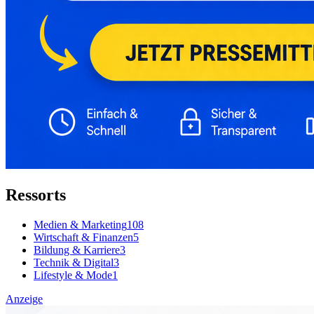
Ressorts
Medien & Marketing
108
Wirtschaft & Finanzen
5
Bildung & Karriere
3
Technik & Digital
3
Lifestyle & Mode
1
Anzeige