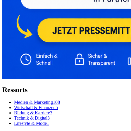
Ressorts
Medien & Marketing
108
Wirtschaft & Finanzen
5
Bildung & Karriere
3
Technik & Digital
3
Lifestyle & Mode
1