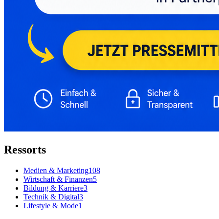
Ressorts
Medien & Marketing
108
Wirtschaft & Finanzen
5
Bildung & Karriere
3
Technik & Digital
3
Lifestyle & Mode
1