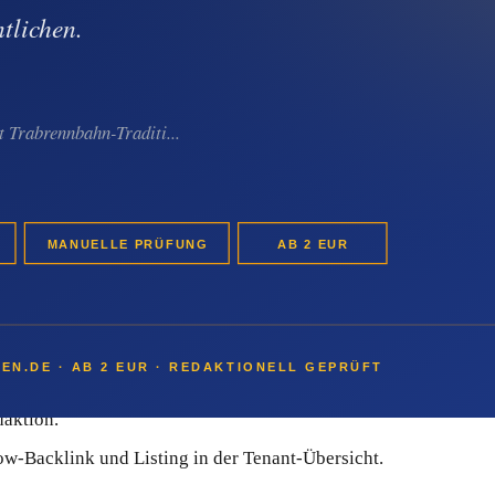
ter sichtbar werden sollte:
t umsetzt
euzberg-Anbieter den klassischen PR-Aufwand ab:
e starten bei 2 EUR pro Pressemitteilung.
ionell erstellen lassen.
aktion.
w-Backlink und Listing in der Tenant-Übersicht.