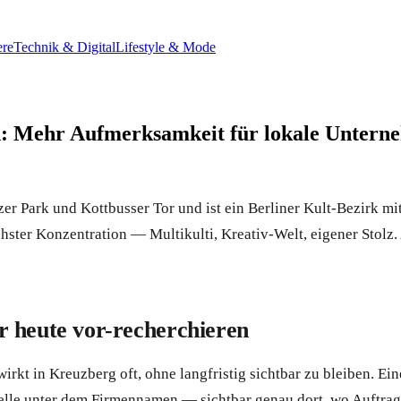
ere
Technik & Digital
Lifestyle & Mode
en: Mehr Aufmerksamkeit für lokale Unter
er Park und Kottbusser Tor und ist ein Berliner Kult-Bezirk mit
hster Konzentration — Multikulti, Kreativ-Welt, eigener Stolz. 
 heute vor-recherchieren
kt in Kreuzberg oft, ohne langfristig sichtbar zu bleiben. Ein
uelle unter dem Firmennamen — sichtbar genau dort, wo Auftrag