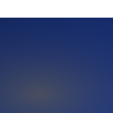
che und KI-Antwort-Systeme einen nachvollziehbaren Inhalt
Fragen wie 'Welche guten Anbieter gibt es in Kreuzberg'
Quellen — und genau dort spielt eine Pressemitteilung ihre