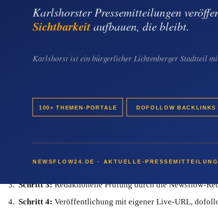
Typische Online-Such-Phrasen, bei denen ein Kreuzberg-Anbie
"Presseartikel Kreuzberg"
"PR Berlin Kreuzberg"
"Backlink Kreuzberg Newsroom"
Wie newsflow24 die Pressearbeit konkre
Der Ablauf ist bewusst einfach gehalten und nimmt einem Kr
Schritt 1:
Passendes Paket im Online-Shop kaufen — Paket
Schritt 2:
Text und Bild liefern oder gegen Aufpreis redakt
Schritt 3:
Redaktionelle Prüfung durch die Newsflow-Red
Schritt 4:
Veröffentlichung mit eigener Live-URL, dofollo