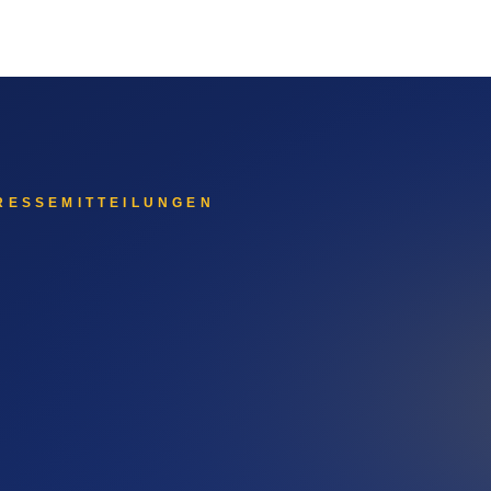
ger hat — eine eigene Geschichte, die für Auftraggeber-Recher
zberg finden
Systeme. ChatGPT, Gemini, Perplexity und Claude beantworten 
me ziehen ihre Informationen aus redaktionell veröffentlichten 
ern fließt in die Antwort-Datenbasis der KI-Systeme ein.
eter erscheinen sollten