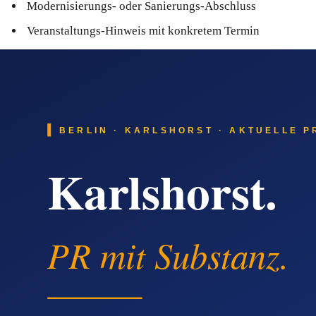
Modernisierungs- oder Sanierungs-Abschluss
Veranstaltungs-Hinweis mit konkretem Termin
Neue Webseite oder digitaler Service als Anlass
Wichtig ist, dass jede Pressemitteilung einen klaren Aufhän
bietet.
Wie KI-Suchmaschinen Anbieter in Kreu
Suchanfragen verlagern sich messbar in Richtung KI-Antwort-
oder 'Wer ist auf XY in Kreuzberg spezialisiert'. Diese Syste
zweite Stärke aus: Sie wird nicht nur in Google sichtbar, sond
Suchanfragen, bei denen Kreuzberg-Anbi