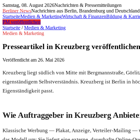
Samstag, 08. August 2026
Nachrichten & Pressemitteilungen
Berliner News
Nachrichten aus Berlin, Brandenburg und Deutschland
Startseite
Medien & Marketing
Wirtschaft & Finanzen
Bildung & Karri
PM veröffentlichen
Startseite
/
Medien & Marketing
Medien & Marketing
Presseartikel in Kreuzberg veröffentlich
Veröffentlicht am
26. Mai 2026
Kreuzberg liegt südlich von Mitte mit Bergmannstraße, Görlitz
eigenständigem Selbstverständnis. Kreuzberg ist Berlin in höc
Eigenständigkeit passt.
Wie Auftraggeber in Kreuzberg Anbieter
Klassische Werbung — Plakat, Anzeige, Verteiler-Mailing — wir
das Modell um: Sie liefert eine externe, dauerhafte Online-Q