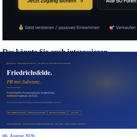
Das könnte Sie auch interessieren
Medien & Marketing
Malchow digital sichtbar machen: Mit
Pressemitteilungen lokale Reichweite aufbauen
07. August 2026
Medien & Marketing
Presseartikel in Falkenberg veröffentlichen:
Sichtbarkeit für Unternehmer am Berliner Rand
06. August 2026